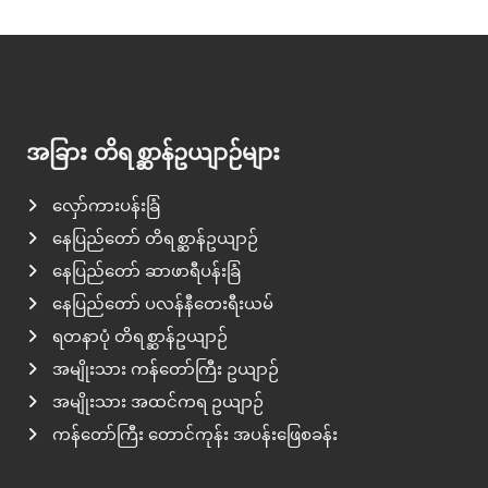
အခြား တိရစ္ဆာန်ဥယျာဉ်များ
လှော်ကားပန်းခြံ
နေပြည်တော် တိရစ္ဆာန်ဥယျာဉ်
နေပြည်တော် ဆာဖာရီပန်းခြံ
နေပြည်တော် ပလန်နီတေးရီးယမ်
ရတနာပုံ တိရစ္ဆာန်ဥယျာဉ်
အမျိုးသား ကန်တော်ကြီး ဥယျာဉ်
အမျိုးသား အထင်ကရ ဥယျာဉ်
ကန်တော်ကြီး တောင်ကုန်း အပန်းဖြေစခန်း