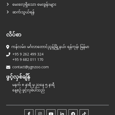
မေးလေ့ရှိသော မေးခွန်းများ
ဆက်သွယ်ရန်
လိပ်စာ
ကန်လမ်း၊ မင်္ဂလာတောင်ညွန့်မြို့နယ်၊ ရန်ကုန်၊ မြန်မာ
+95 9 262 499 324
+95 9 682 011 170
contact@ygnzoo.com
ဖွင့်လှစ်ချိန်
မနက် ၈ နာရီ မှ ညနေ ၅ နာရီ
နေ့စဉ် ဖွင့်လှစ်ပါသည်