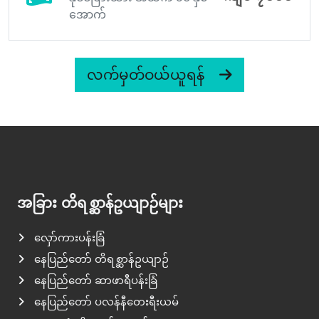
အောက်
လက်မှတ်ဝယ်ယူရန်
အခြား တိရစ္ဆာန်ဥယျာဉ်များ
လှော်ကားပန်းခြံ
နေပြည်တော် တိရစ္ဆာန်ဥယျာဉ်
နေပြည်တော် ဆာဖာရီပန်းခြံ
နေပြည်တော် ပလန်နီတေးရီးယမ်