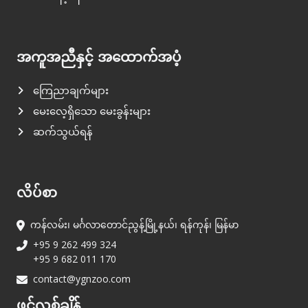
အကူအညီနှင့် အထောက်အပံ့
ကြေညာချက်များ
မေးလေ့ရှိသော မေးခွန်းများ
ဆက်သွယ်ရန်
လိပ်စာ
ကန်လမ်း၊ မင်္ဂလာတောင်ညွန့်မြို့နယ်၊ ရန်ကုန်၊ မြန်မာ
+95 9 262 499 324
+95 9 682 011 170
contact@ygnzoo.com
ဖွင့်လှစ်ချိန်