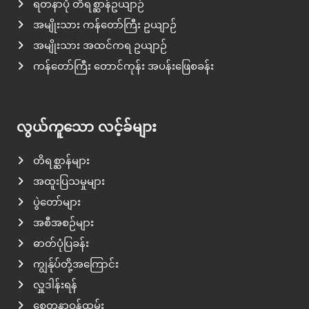
ရတနာပုံ တိရစ္ဆာန်ဥယျာဉ်
အမျိုးသား ကန်တော်ကြီး ဥယျာဉ်
အမျိုးသား အထင်ကရ ဥယျာဉ်
ကန်တော်ကြီး တောင်ကုန်း အပန်းဖြေစခန်း
လွယ်ကူသော လင့်ခ်များ
တိရစ္ဆာန်များ
အထူးပြသမှုများ
ပွဲတော်များ
အစီအစဉ်များ
ဓာတ်ပုံပြခန်း
ကျွန်ုပ်တို့အကြောင်း
လှူဒါန်းရန်
စေတနာ့ဝန်ထမ်း