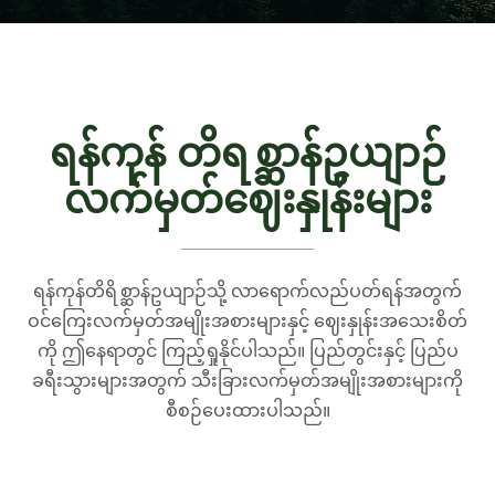
ရန်ကုန် တိရစ္ဆာန်ဥယျာဉ်
လက်မှတ်ဈေးနှုန်းများ
ရန်ကုန်တိရိစ္ဆာန်ဥယျာဉ်သို့ လာရောက်လည်ပတ်ရန်အတွက်
ဝင်ကြေးလက်မှတ်အမျိုးအစားများနှင့် ဈေးနှုန်းအသေးစိတ်
ကို ဤနေရာတွင် ကြည့်ရှုနိုင်ပါသည်။ ပြည်တွင်းနှင့် ပြည်ပ
ခရီးသွားများအတွက် သီးခြားလက်မှတ်အမျိုးအစားများကို
စီစဉ်ပေးထားပါသည်။