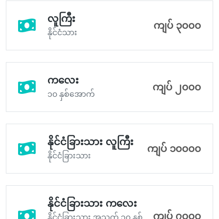
လူကြီး
ကျပ် ၃၀၀၀
နိုင်ငံသား
ကလေး
ကျပ် ၂၀၀၀
၁၀ နှစ်အောက်
နိုင်ငံခြားသား လူကြီး
ကျပ် ၁၀၀၀၀
နိုင်ငံခြားသား
နိုင်ငံခြားသား ကလေး
ကျပ် ၇၀၀၀
နိုင်ငံခြားသား အသက် ၁၀ နှစ်