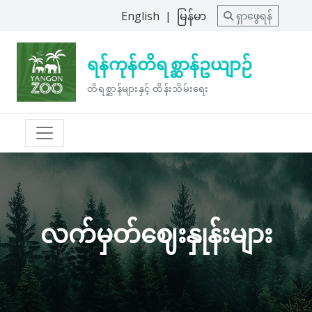
English
|
မြန်မာ
ရှာဖွေရန်
ရန်ကုန်တိရစ္ဆာန်ဥယျာဉ်
တိရစ္ဆာန်များနှင့် ထိန်းသိမ်းရေး
လက်မှတ်ဈေးနှုန်းများ